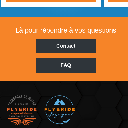
Item
1
of
4
Là pour répondre à vos questions
Contact
FAQ