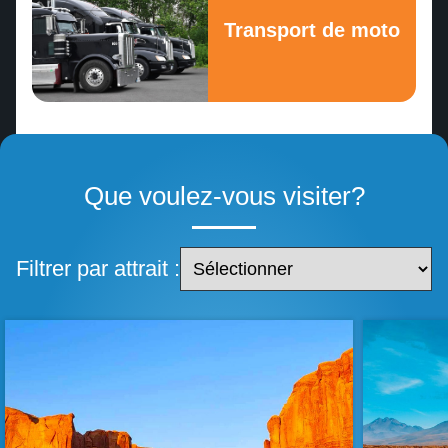
Tombstone
Liberté boréale en Alaska
Transport de moto
Monument Valley
Revenir en arrière
Oatman
Kingman
Que voulez-vous visiter?
Williams
Filtrer par attrait :
Four Point Corner’s
Revenir en arrière