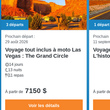
3 départs
1 départ
Prochain départ :
Prochain 
29 août 2026
11 septe
Voyage tout inclus à moto
Las
Voyage
Vegas : The Grand Circle
L'hist
14 jours
13 nuits
11 repas
7150 $
À partir de
À partir 
Voir les détails