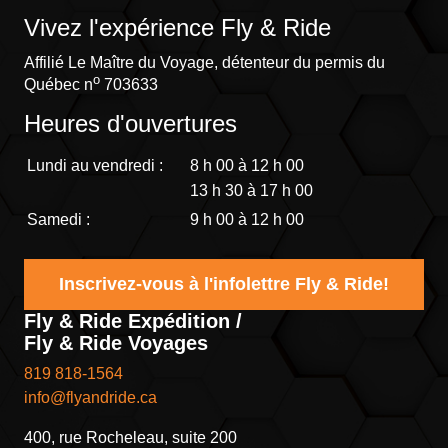
Vivez l'expérience Fly & Ride
Affilié Le Maître du Voyage, détenteur du permis du
o
Québec n
703633
Heures d'ouvertures
Lundi au vendredi :
8 h 00 à 12 h 00
13 h 30 à 17 h 00
Samedi :
9 h 00 à 12 h 00
Inscrivez-vous à l'infolettre Fly & Ride!
Fly & Ride Expédition /
Fly & Ride Voyages
819 818-1564
info@flyandride.ca
400, rue Rocheleau, suite 200