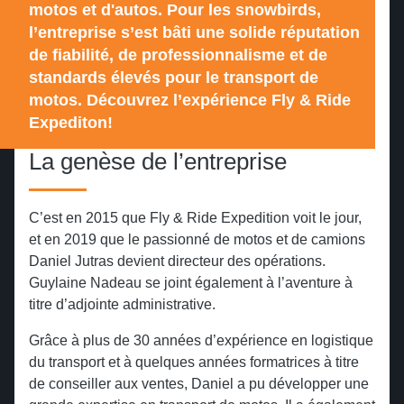
motos et d'autos. Pour les snowbirds,
Floride
Calgary
Traversée des États-Unis
Les Everglades
l’entreprise s’est bâti une solide réputation
Les frontières du Mexique
de fiabilité, de professionnalisme et de
Daytona Bike Week
Parc national de Yellowstone
Revenir en arrière
Revenir en arrière
standards élevés pour le transport de
4000 km des plus belles routes de
motos. Découvrez l’expérience Fly & Ride
Expediton!
l'Amérique
Biketoberfest
Parc national de Jasper
La genèse de l’entreprise
La grande traversée d'est en ouest
Sturgis Motorcycle Rally
Parc national de Banff
C’est en 2015 que Fly & Ride Expedition voit le jour,
L'historique Route 66
Parc national des Lacs-Waterton
Revenir en arrière
et en 2019 que le passionné de motos et de camions
Daniel Jutras devient directeur des opérations.
Guylaine Nadeau se joint également à l’aventure à
Les grandioses Rocheuses
Parc des Arches
titre d’adjointe administrative.
canadiennes
Grâce à plus de 30 années d’expérience en logistique
Parc national de Zion
du transport et à quelques années formatrices à titre
Baja California : soleil, sable et liberté
de conseiller aux ventes, Daniel a pu développer une