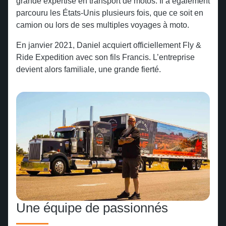
Tombstone
grande expertise en transport de motos. Il a également
Liberté boréale en Alaska
parcouru les États-Unis plusieurs fois, que ce soit en
camion ou lors de ses multiples voyages à moto.
Monument Valley
Revenir en arrière
En janvier 2021, Daniel acquiert officiellement Fly &
Ride Expedition avec son fils Francis. L’entreprise
Oatman
devient alors familiale, une grande fierté.
Kingman
Williams
Four Point Corner’s
Revenir en arrière
Une équipe de passionnés