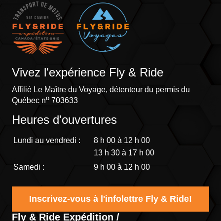
Vivez l'expérience Fly & Ride
Affilié Le Maître du Voyage, détenteur du permis du
o
Québec n
703633
Heures d'ouvertures
Lundi au vendredi :
8 h 00 à 12 h 00
13 h 30 à 17 h 00
Samedi :
9 h 00 à 12 h 00
Inscrivez-vous à l'infolettre Fly & Ride!
Fly & Ride Expédition /