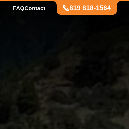
819 818-1564
FAQ
Contact
États-Unis
Las Vegas
Floride
Californie
Sud-Ouest américain
Mid-Ouest américain
Traversée des États-Unis
Canada
Calgary
Que voulez-vous visiter?