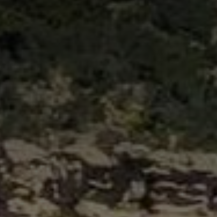
Biketoberfest
Sturgis Motorcycle Rally
Daytona Bike Week
Key West
Plage à Clearwater
Les Everglades
Parc national de Yellowstone
Parc national de Jasper
Parc national de Banff
Parc national des Lacs-Waterton
Parc des Arches
Parc national de Zion
Tombstone
Monument Valley
Oatman
Kingman
Williams
Four Point Corner’s