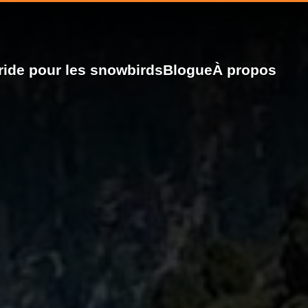
ride pour les snowbirds
Blogue
À propos
Voyages sur mesure
Las Vegas
Floride
Californie
Phoenix
Denver
Calgary
Transport de motos
Las Vegas
Californie
Phoenix
Denver
Calgary
Floride
Daytona Bike Week
Biketoberfest
Sturgis Motorcycle Rally