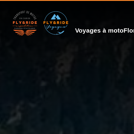
Voyages à moto
Flo
Voyages de moto tout inclus
Las Vegas : The Grand Circle
Daytona Bike Week
Le fascinant Biketoberfest
Côte du Pacifique et parcs nationaux
À la conquête de l'Arizona et du Nouveau-Mexique
Les frontières du Mexique
4000 km des plus belles routes de l'Amérique
La grande traversée d'est en ouest
L'historique Route 66
Les grandioses Rocheuses canadiennes
Baja California : soleil, sable et liberté
Liberté boréale en Alaska