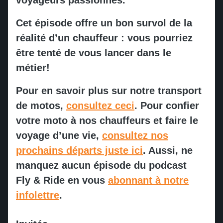
Tombstone
voyageurs passionnés.
Liberté boréale en Alaska
Cet épisode offre un bon survol de la
Monument Valley
réalité d’un chauffeur : vous pourriez
Revenir en arrière
être tenté de vous lancer dans le
Oatman
métier!
Pour en savoir plus sur notre transport
Kingman
de motos,
consultez ceci
. Pour confier
votre moto à nos chauffeurs et faire le
Williams
voyage d’une vie,
consultez nos
prochains départs juste ici
. Aussi, ne
Four Point Corner’s
manquez aucun épisode du podcast
Fly & Ride en vous
abonnant à notre
Revenir en arrière
infolettre
.