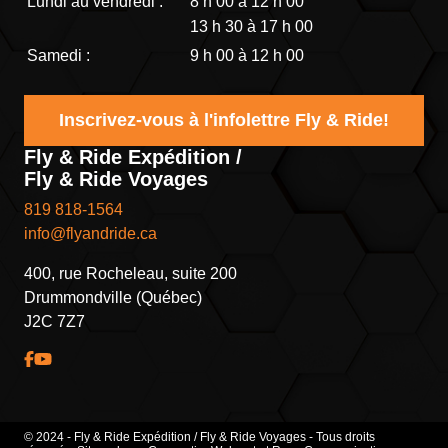
Lundi au vendredi :
8 h 00 à 12 h 00
13 h 30 à 17 h 00
Samedi :
9 h 00 à 12 h 00
Inscrivez-vous à l'infolettre Fly & Ride!
Fly & Ride Expédition /
Fly & Ride Voyages
819 818-1564
info@flyandride.ca
400, rue Rocheleau, suite 200
Drummondville (Québec)
J2C 7Z7
© 2024 - Fly & Ride Expédition / Fly & Ride Voyages - Tous droits