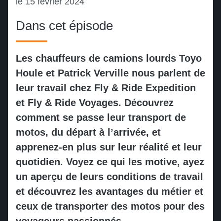
le
15 février 2024
Floride
Calgary
Traversée des États-Unis
Les Everglades
Dans cet épisode
Les frontières du Mexique
Daytona Bike Week
Parc national de Yellowstone
Revenir en arrière
Revenir en arrière
4000 km des plus belles routes de
Les chauffeurs de camions lourds Toyo
l'Amérique
Biketoberfest
Parc national de Jasper
Houle et Patrick Verville nous parlent de
leur travail chez Fly & Ride Expedition
La grande traversée d'est en ouest
Sturgis Motorcycle Rally
Parc national de Banff
et Fly & Ride Voyages. Découvrez
comment se passe leur transport de
L'historique Route 66
Parc national des Lacs-Waterton
Revenir en arrière
motos, du départ à l’arrivée, et
apprenez-en plus sur leur réalité et leur
Les grandioses Rocheuses
Parc des Arches
quotidien. Voyez ce qui les motive, ayez
canadiennes
un aperçu de leurs conditions de travail
Parc national de Zion
et découvrez les avantages du métier et
Baja California : soleil, sable et liberté
ceux de transporter des motos pour des